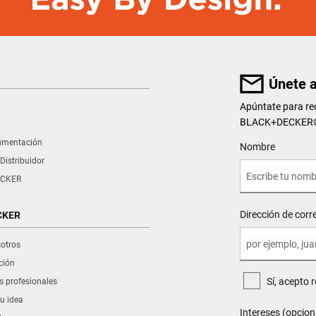
Únete a
Apúntate para rec
BLACK+DECKER®, 
umentación
User Details
Nombre
Distribuidor
CKER
Dirección de corr
CKER
sotros
ción
Sí, acepto 
s profesionales
u idea
Intereses (opcion