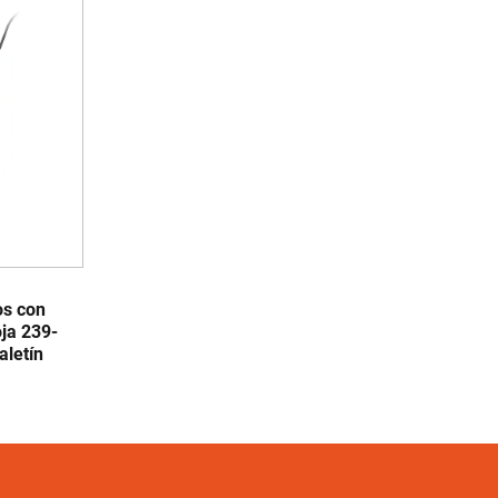
os con
ja 239-
letín