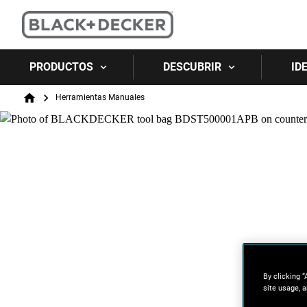
PRODUCTOS
DESCUBRIR
ID
Breadcrumb
Herramientas Manuales
Home
By clicking “
site usage, a