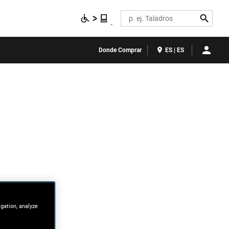
Search
Donde Comprar
ES | ES
igation, analyze