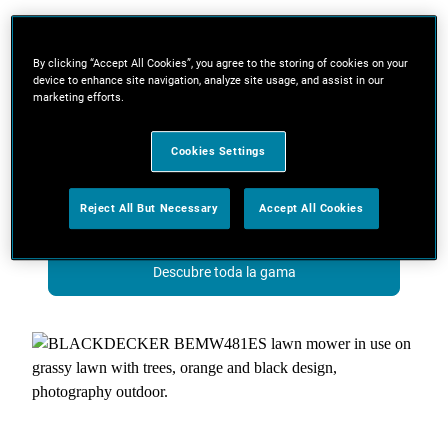
Corta el césped a toda velocidad
Toma el control total de tu césped. Nuestra nueva
By clicking “Accept All Cookies”, you agree to the storing of cookies on your
device to enhance site navigation, analyze site usage, and assist in our
gama de cortacéspedes te ofrece todo lo que
marketing efforts.
necesitas para esculpir tu césped a la perfección.
Diseñados para ofrecer precisión en las esquinas
Cookies Settings
y la máxima maniobrabilidad, los mandos de la
empuñadura EasySteer™ hacen que segar sea
más fácil que nunca.
Reject All But Necessary
Accept All Cookies
Descubre toda la gama