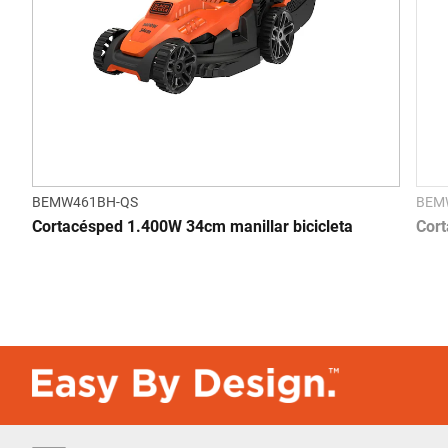
BEMW461BH-QS
BEM
Cortacésped 1.400W 34cm manillar bicicleta
Cort