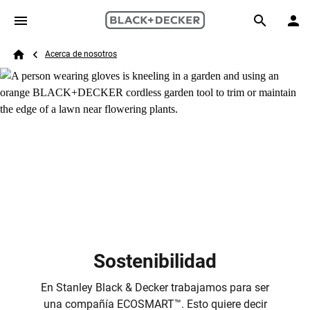
Skip to main content
Breadcrumb
Search
Acerca de nosotros
Home
Sostenibilidad
En Stanley Black & Decker trabajamos para ser
una compañía ECOSMART
™
. Esto quiere decir