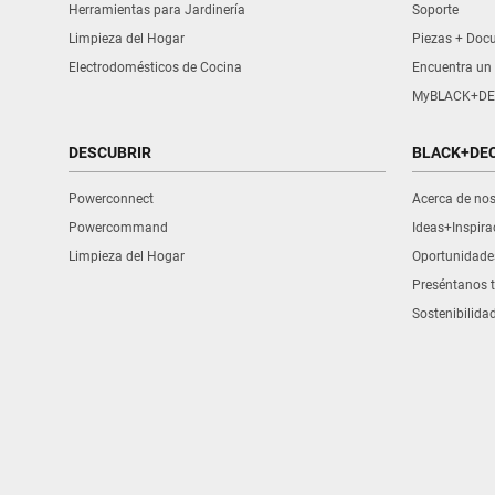
Herramientas para Jardinería
Soporte
Limpieza del Hogar
Piezas + Doc
Electrodomésticos de Cocina
Encuentra un 
MyBLACK+DE
DESCUBRIR
BLACK+DE
Powerconnect
Acerca de no
Powercommand
Ideas+Inspira
Limpieza del Hogar
Oportunidade
Preséntanos t
Sostenibilida