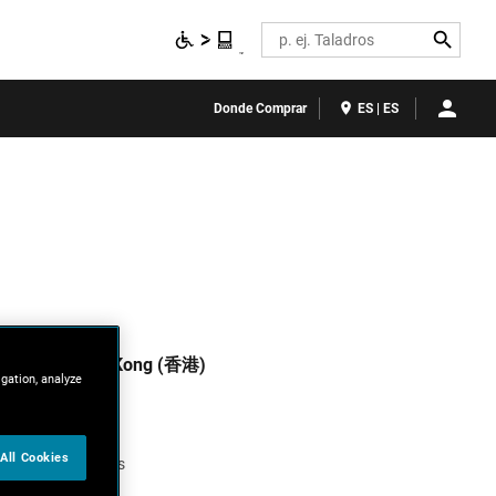
Search
Donde Comprar
ES | ES
Hong Kong (香港)
igation, analyze
ZH
Maroc
All Cookies
Français