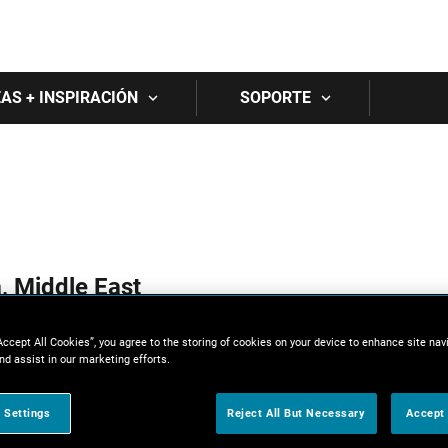
Skip to main content
EAS + INSPIRACIÓN
SOPORTE
a, Middle East
China (中国)
Accept All Cookies”, you agree to the storing of cookies on your device to enhance site nav
中国人
nd assist in our marketing efforts.
Japan (日本)
 Settings
Reject All But Necessary
Accept 
日本