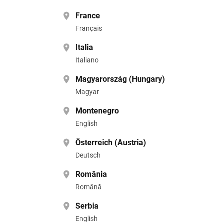
France
Français
Italia
Italiano
Magyarország (Hungary)
Magyar
Montenegro
English
Österreich (Austria)
Deutsch
România
Română
Serbia
English