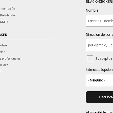
BLACK+DECKER®, 
umentación
User Details
Nombre
Distribuidor
CKER
Dirección de corr
CKER
sotros
ción
Sí, acepto 
s profesionales
u idea
Intereses (opcion
d
Al suscribirte, t