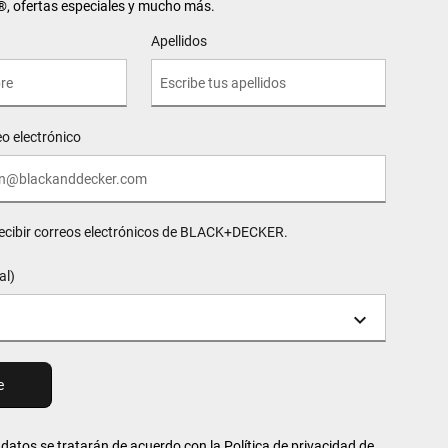
ofertas especiales y mucho más.
Apellidos
eo electrónico
recibir correos electrónicos de BLACK+DECKER.
al)
us datos se tratarán de acuerdo con la
Política de privacidad
de