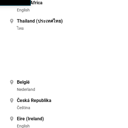
South Africa
English
Thailand (ประเทศไทย)
ไทย
België
Nederland
Česká Republika
Čeština
Eire (Ireland)
English