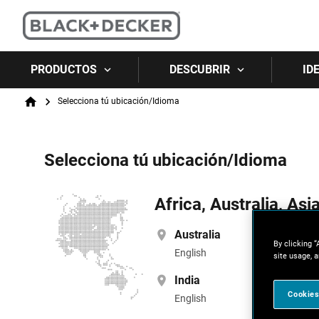
PRODUCTOS
DESCUBRIR
ID
Breadcrumb
Selecciona tú ubicación/Idioma
Home
Selecciona tú ubicación/Idioma
Africa, Australia, Asi
Australia
By clicking “
English
site usage, a
India
Cookies
English