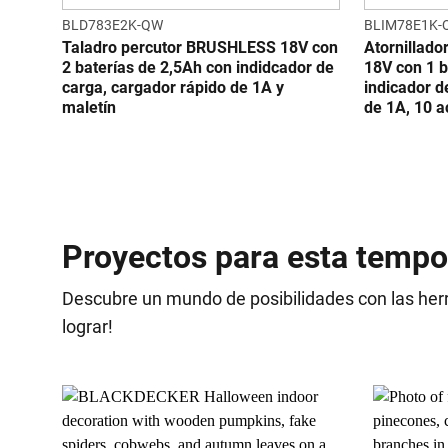
BLD783E2K-QW
BLIM78E1K-
Taladro percutor BRUSHLESS 18V con
Atornillad
2 baterías de 2,5Ah con indidcador de
18V con 1 b
carga, cargador rápido de 1A y
indicador d
maletín
de 1A, 10 a
Proyectos para esta temp
Descubre un mundo de posibilidades con las her
lograr!