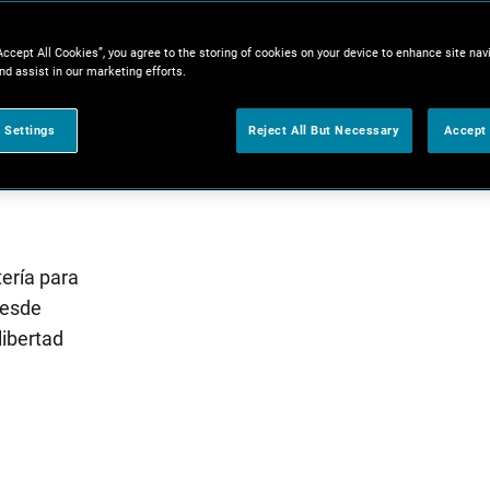
Accept All Cookies”, you agree to the storing of cookies on your device to enhance site nav
nd assist in our marketing efforts.
 Settings
Reject All But Necessary
Accept 
s
tería para
Desde
libertad