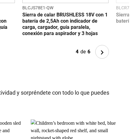
BLCJS78E1-QW
BLCR78E1
Sierra de calar BRUSHLESS 18V con 1
Sierra de
con
batería de 2,5Ah con indicador de
batería de
guía
carga, cargador, guía paralela,
conexión para aspirador y 3 hojas
Next
4
de
6
ividad y sorpréndete con todo lo que puedes